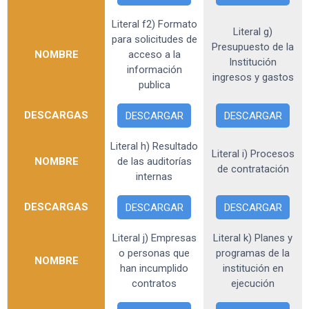
Literal f2) Formato
Literal g)
para solicitudes de
Presupuesto de la
NOMBRE
acceso a la
Institución
información
ingresos y gastos
publica
DESCARGAS
DESCARGAR
DESCARGAR
Literal h) Resultado
Literal i) Procesos
NOMBRE
de las auditorías
de contratación
internas
DESCARGAS
DESCARGAR
DESCARGAR
Literal j) Empresas
Literal k) Planes y
o personas que
programas de la
NOMBRE
han incumplido
institución en
contratos
ejecución