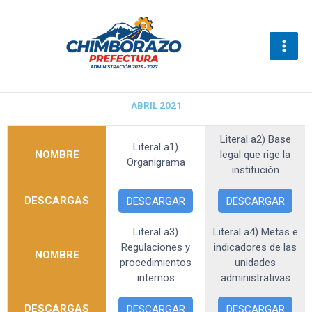
Ir
al
contenido
ABRIL 2021
Literal a2) Base
Literal a1)
NOMBRE
legal que rige la
Organigrama
institución
DESCARGAS
DESCARGAR
DESCARGAR
Literal a3)
Literal a4) Metas e
Regulaciones y
indicadores de las
NOMBRE
procedimientos
unidades
internos
administrativas
DESCARGAS
DESCARGAR
DESCARGAR