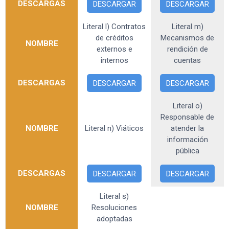
DESCARGAS
DESCARGAR
DESCARGAR
Literal l) Contratos
Literal m)
de créditos
Mecanismos de
NOMBRE
externos e
rendición de
internos
cuentas
DESCARGAS
DESCARGAR
DESCARGAR
Literal o)
Responsable de
NOMBRE
Literal n) Viáticos
atender la
información
pública
DESCARGAS
DESCARGAR
DESCARGAR
Literal s)
NOMBRE
Resoluciones
adoptadas