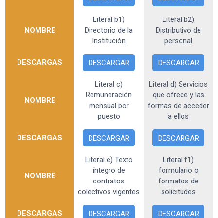
Literal b1)
Literal b2)
NOMBRE
Directorio de la
Distributivo de
Institución
personal
DESCARGAS
DESCARGAR
DESCARGAR
Literal c)
Literal d) Servicios
Remuneración
que ofrece y las
NOMBRE
mensual por
formas de acceder
puesto
a ellos
DESCARGAS
DESCARGAR
DESCARGAR
Literal e) Texto
Literal f1)
íntegro de
formulario o
NOMBRE
contratos
formatos de
colectivos vigentes
solicitudes
DESCARGAS
DESCARGAR
DESCARGAR