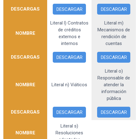
DESCARGAS
DESCARGAR
DESCARGAR
Literal l) Contratos
Literal m)
de créditos
Mecanismos de
NOMBRE
externos e
rendición de
internos
cuentas
DESCARGAS
DESCARGAR
DESCARGAR
Literal o)
Responsable de
NOMBRE
Literal n) Viáticos
atender la
información
pública
DESCARGAS
DESCARGAR
DESCARGAR
Literal s)
NOMBRE
Resoluciones