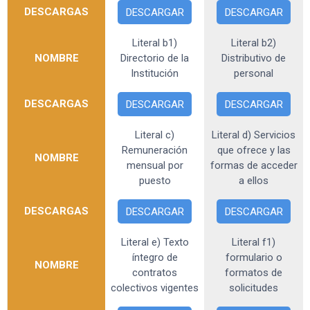
DESCARGAS
DESCARGAR
DESCARGAR
Literal b1)
Literal b2)
NOMBRE
Directorio de la
Distributivo de
Institución
personal
DESCARGAS
DESCARGAR
DESCARGAR
Literal c)
Literal d) Servicios
Remuneración
que ofrece y las
NOMBRE
mensual por
formas de acceder
puesto
a ellos
DESCARGAS
DESCARGAR
DESCARGAR
Literal e) Texto
Literal f1)
íntegro de
formulario o
NOMBRE
contratos
formatos de
colectivos vigentes
solicitudes