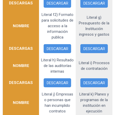
DESCARGAS
DESCARGAR
DESCARGAR
Literal f2) Formato
Literal g)
para solicitudes de
Presupuesto de la
NOMBRE
acceso a la
Institución
información
ingresos y gastos
publica
DESCARGAS
DESCARGAR
DESCARGAR
Literal h) Resultado
Literal i) Procesos
NOMBRE
de las auditorías
de contratación
internas
DESCARGAS
DESCARGAR
DESCARGAR
Literal j) Empresas
Literal k) Planes y
o personas que
programas de la
NOMBRE
han incumplido
institución en
contratos
ejecución