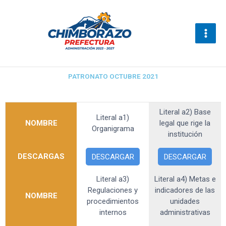
Ir
al
contenido
PATRONATO OCTUBRE 2021
Literal a2) Base
Literal a1)
NOMBRE
legal que rige la
Organigrama
institución
DESCARGAS
DESCARGAR
DESCARGAR
Literal a3)
Literal a4) Metas e
Regulaciones y
indicadores de las
NOMBRE
procedimientos
unidades
internos
administrativas