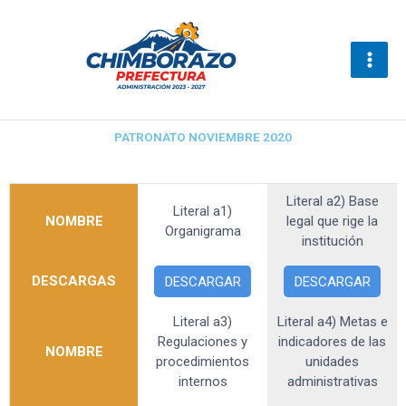
Ir
al
contenido
PATRONATO NOVIEMBRE 2020
Literal a2) Base
Literal a1)
NOMBRE
legal que rige la
Organigrama
institución
DESCARGAS
DESCARGAR
DESCARGAR
Literal a3)
Literal a4) Metas e
Regulaciones y
indicadores de las
NOMBRE
procedimientos
unidades
internos
administrativas