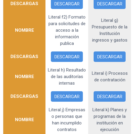
DESCARGAS
DESCARGAR
DESCARGAR
Literal f2) Formato
Literal g)
para solicitudes de
Presupuesto de la
NOMBRE
acceso a la
Institución
información
ingresos y gastos
publica
DESCARGAS
DESCARGAR
DESCARGAR
Literal h) Resultado
Literal i) Procesos
NOMBRE
de las auditorías
de contratación
internas
DESCARGAS
DESCARGAR
DESCARGAR
Literal j) Empresas
Literal k) Planes y
o personas que
programas de la
NOMBRE
han incumplido
institución en
contratos
ejecución