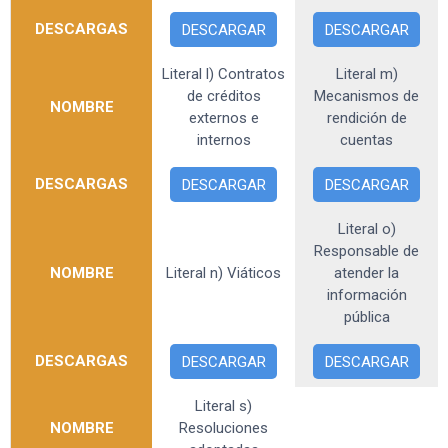
DESCARGAS
DESCARGAR
DESCARGAR
Literal l) Contratos
Literal m)
de créditos
Mecanismos de
NOMBRE
externos e
rendición de
internos
cuentas
DESCARGAS
DESCARGAR
DESCARGAR
Literal o)
Responsable de
NOMBRE
Literal n) Viáticos
atender la
información
pública
DESCARGAS
DESCARGAR
DESCARGAR
Literal s)
NOMBRE
Resoluciones