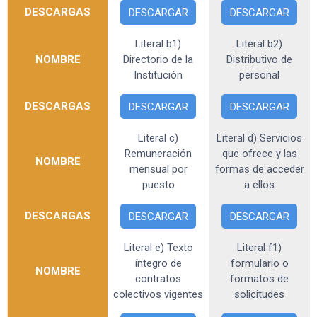
DESCARGAS
DESCARGAR
DESCARGAR
Literal b1)
Literal b2)
NOMBRE
Directorio de la
Distributivo de
Institución
personal
DESCARGAS
DESCARGAR
DESCARGAR
Literal c)
Literal d) Servicios
Remuneración
que ofrece y las
NOMBRE
mensual por
formas de acceder
puesto
a ellos
DESCARGAS
DESCARGAR
DESCARGAR
Literal e) Texto
Literal f1)
íntegro de
formulario o
NOMBRE
contratos
formatos de
colectivos vigentes
solicitudes