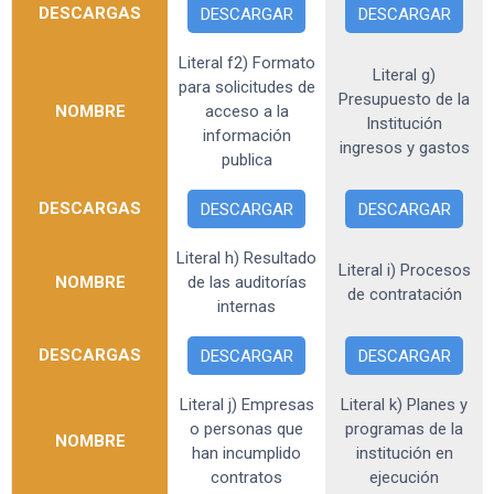
DESCARGAS
DESCARGAR
DESCARGAR
Literal f2) Formato
Literal g)
para solicitudes de
Presupuesto de la
NOMBRE
acceso a la
Institución
información
ingresos y gastos
publica
DESCARGAS
DESCARGAR
DESCARGAR
Literal h) Resultado
Literal i) Procesos
NOMBRE
de las auditorías
de contratación
internas
DESCARGAS
DESCARGAR
DESCARGAR
Literal j) Empresas
Literal k) Planes y
o personas que
programas de la
NOMBRE
han incumplido
institución en
contratos
ejecución