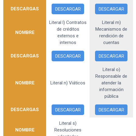
DESCARGAS
DESCARGAR
DESCARGAR
Literal l) Contratos
Literal m)
de créditos
Mecanismos de
NOMBRE
externos e
rendición de
internos
cuentas
DESCARGAS
DESCARGAR
DESCARGAR
Literal o)
Responsable de
NOMBRE
Literal n) Viáticos
atender la
información
pública
DESCARGAS
DESCARGAR
DESCARGAR
Literal s)
NOMBRE
Resoluciones