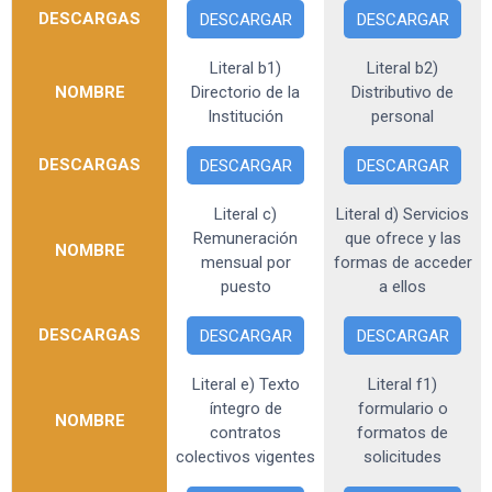
DESCARGAS
DESCARGAR
DESCARGAR
Literal b1)
Literal b2)
NOMBRE
Directorio de la
Distributivo de
Institución
personal
DESCARGAS
DESCARGAR
DESCARGAR
Literal c)
Literal d) Servicios
Remuneración
que ofrece y las
NOMBRE
mensual por
formas de acceder
puesto
a ellos
DESCARGAS
DESCARGAR
DESCARGAR
Literal e) Texto
Literal f1)
íntegro de
formulario o
NOMBRE
contratos
formatos de
colectivos vigentes
solicitudes