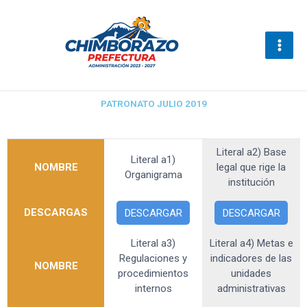
Ir
al
contenido
PATRONATO JULIO 2019
Literal a2) Base
Literal a1)
NOMBRE
legal que rige la
Organigrama
institución
DESCARGAS
DESCARGAR
DESCARGAR
Literal a3)
Literal a4) Metas e
Regulaciones y
indicadores de las
NOMBRE
procedimientos
unidades
internos
administrativas