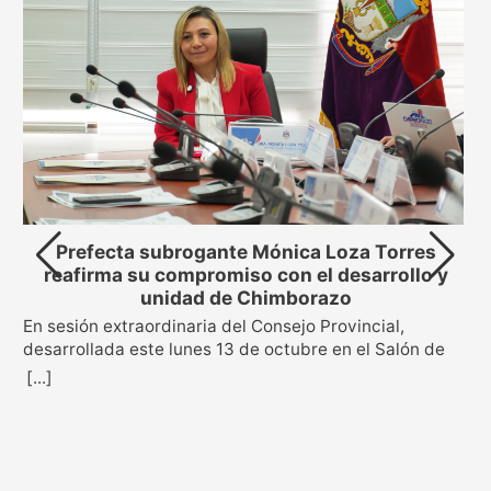
Prefecta subrogante Mónica Loza Torres
reafirma su compromiso con el desarrollo y
unidad de Chimborazo
En sesión extraordinaria del Consejo Provincial,
s
desarrollada este lunes 13 de octubre en el Salón de
Sesiones “Clemente Mancheno” de la Prefectura, se
[...]
oficializó la posesión de la Mgs. Mónica Loza Torres
como prefecta subrogante de la provincia de
Chimborazo. La decisión fue aprobada con 18 votos a
favor de los consejeros provinciales, en cumplimiento
de la sentencia emitida por el Tribunal Contencioso