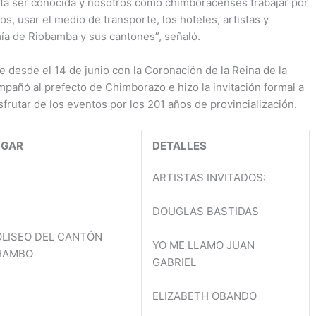
ita ser conocida y nosotros como chimboracenses trabajar por
𝗢 𝗘𝗧𝗜: La
𝗧𝗔𝗟𝗟𝗘𝗥
:
, usar el medio de transporte, los hoteles, artistas y
Prefectura
𝗗𝗘
𝗩
ía de Riobamba y sus cantones”, señaló.
de
𝗖𝗔𝗣𝗔𝗖𝗜𝗧𝗔
𝗖
#Chimboraz
𝗖𝗜𝗢́𝗡
𝗦
o, a través
e desde el 14 de junio con la Coronación de la Reina de la
𝗙𝗜𝗚𝗨𝗥𝗔
𝗔
del
añó al prefecto de Chimborazo e hizo la invitación formal a
𝗣𝗔𝗧𝗘𝗥𝗡𝗔
𝗦
#Patronato
sfrutar de los eventos por los 201 años de provincialización.
𝗦𝗔𝗟𝗨𝗗𝗔𝗕
𝗗
#Provincial,
𝗟𝗘: El
El
continúa
jueves 05
04
UGAR
DETALLES
trabajando
de
di
para
diciembre,
la
ARTISTAS INVITADOS:
transformar
la
Pr
vidas. Con
Prefectura
d
DOUGLAS BASTIDAS
el proyecto
de
C
de
Chimborazo
en
LISEO DEL CANTÓN
YO ME LLAMO JUAN
erradicación
en conjunto
co
HAMBO
GABRIEL
del trabajo
con la
Di
infantil, se
Dirección de
Ri
ELIZABETH OBANDO
realizó la
Gestión
Fi
entrega de
Social e
ve