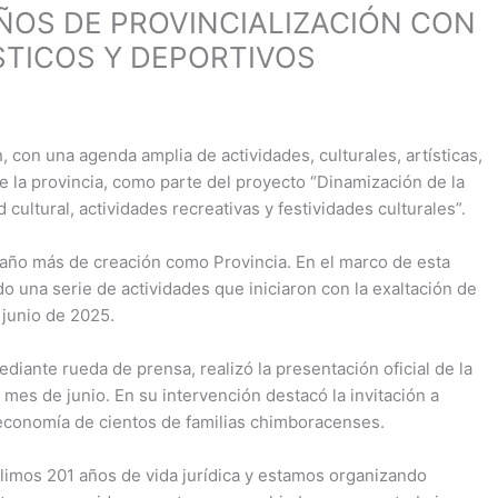
ÑOS DE PROVINCIALIZACIÓN CON
STICOS Y DEPORTIVOS
con una agenda amplia de actividades, culturales, artísticas,
IMPULSA
COLTA-
e la provincia, como parte del proyecto “Dinamización de la
MOS LA
VILLA LA
C
 cultural, actividades recreativas y festividades culturales”.
ERRADICA
UNIÓN:
-
CIÓN DEL
TALLER
año más de creación como Provincia. En el marco de esta
TRABAJO
DE
V
o una serie de actividades que iniciaron con la exaltación de
INFANTIL
CAPACITA
 junio de 2025.
CIÓN
S
𝗥𝗜𝗢𝗕𝗔𝗠𝗕
FIGURA
𝗔:
iante rueda de prensa, realizó la presentación oficial de la
PATERNA
𝗘𝗡𝗧𝗥𝗘𝗚𝗔
[...]
mes de junio. En su intervención destacó la invitación a
SALUD
D
𝗠𝗔𝗧𝗘𝗥𝗜𝗔𝗟
 economía de cientos de familias chimboracenses.
𝗘𝗦
𝗖𝗢𝗟𝗧𝗔-
𝗖
𝗟𝗨́𝗗𝗜𝗖𝗢𝗦 –
𝗩𝗜𝗟𝗟𝗔 𝗟𝗔
𝗖
limos 201 años de vida jurídica y estamos organizando
𝗣𝗥𝗢𝗬𝗘𝗖𝗧
𝗨𝗡𝗜𝗢́𝗡:
-𝗟
[...]
[.