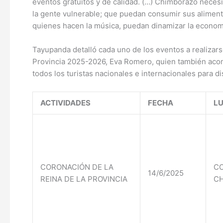
eventos gratuitos y de calidad. (…) Chimborazo neces
la gente vulnerable; que puedan consumir sus alimentos
quienes hacen la música, puedan dinamizar la econom
Tayupanda detalló cada uno de los eventos a realizars
Provincia 2025-2026, Eva Romero, quien también acomp
todos los turistas nacionales e internacionales para di
ACTIVIDADES
FECHA
L
CORONACIÓN DE LA
CO
14/6/2025
REINA DE LA PROVINCIA
C