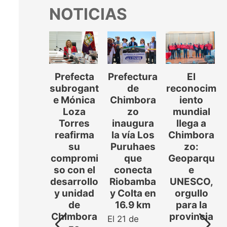
NOTICIAS
Prefecta
Prefectura
El
COLTA-
subrogant
de
reconocim
OLUMBE
e Mónica
Chimbora
iento
LLINLLIN
Loza
zo
mundial
:
Torres
inaugura
llega a
ERIFICAC
reafirma
la vía Los
Chimbora
IÓN Y
su
Puruhaes
zo:
OCIALIZ
compromi
que
Geoparqu
ACIÓN
so con el
conecta
e
SISTEMA
desarrollo
Riobamba
UNESCO,
E RIEGO
y unidad
y Colta en
orgullo
𝗢𝗟𝗧𝗔-
de
16.9 km
para la
𝗢𝗟𝗨𝗠𝗕𝗘
Chimbora
provincia
El 21 de
𝗟𝗜𝗡𝗟𝗟𝗜𝗡
..]