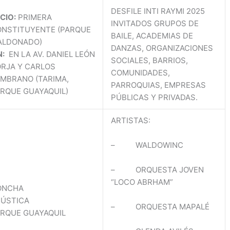
con el
lactantes de
C
DESFILE INTI RAYMI 2025
apoyo
ICIO:
PRIMERA
la parroquia
co
INVITADOS GRUPOS DE
necesario
urbana Villa
d
NSTITUYENTE (PARQUE
BAILE, ACADEMIAS DE
para
la Unión del
ca
ALDONADO)
DANZAS, ORGANIZACIONES
alcanzar sus
Cantón
la
N:
EN LA AV. DANIEL LEÓN
SOCIALES, BARRIOS,
sueños.
#Colta
pr
RJA Y CARLOS
COMUNIDADES,
Seguimos
Abordaron
si
MBRANO (TARIMA,
PARROQUIAS, EMPRESAS
comprometi
temas en
el
RQUE GUAYAQUIL)
PÚBLICAS Y PRIVADAS.
dos con una
Psicología
y 
provincia
una
en
ARTISTAS:
donde la
paternidad
qu
educación
saludable y
1.
– WALDOWINC
sea la base
Jurídico
pr
del
derechos y
st
desarrollo y
– ORQUESTA JOVEN
deberes de
k
la igualdad
“LOCO ABRHAM”
los
tu
ONCHA
de
ciudadanos.
pr
ACÚSTICA
oportunidad
Las
in
– ORQUESTA MAPALÉ
RQUE GUAYAQUIL
es.
beneficiarias
ra