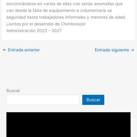
encontrándose en varias de ellas con serias anomalías que
van desde la falta de equipamiento e indumentaria se
seguridad hasta trabajadores informales y menores de edad.
¡Juntos por el desarrollo de Chimborazo!
Administración 2023 – 2027
←
Entrada anterior
Entrada siguiente
→
Buscar
Buscar