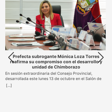
Prefecta subrogante Mónica Loza Torres
reafirma su compromiso con el desarrollo y
unidad de Chimborazo
En sesión extraordinaria del Consejo Provincial,
s
desarrollada este lunes 13 de octubre en el Salón de
Sesiones “Clemente Mancheno” de la Prefectura, se
[...]
oficializó la posesión de la Mgs. Mónica Loza Torres
como prefecta subrogante de la provincia de
Chimborazo. La decisión fue aprobada con 18 votos a
favor de los consejeros provinciales, en cumplimiento
de la sentencia emitida por el Tribunal Contencioso