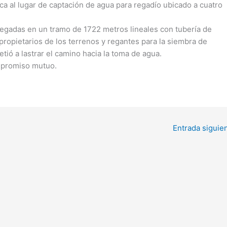
ca al lugar de captación de agua para regadío ubicado a cuatro
egadas en un tramo de 1722 metros lineales con tubería de
e propietarios de los terrenos y regantes para la siembra de
ió a lastrar el camino hacia la toma de agua.
mpromiso mutuo.
IMPULSA
COLTA-
MOS LA
VILLA LA
C
ERRADICA
UNIÓN:
-
CIÓN DEL
TALLER
TRABAJO
DE
V
Entrada siguie
INFANTIL
CAPACITA
CIÓN
S
𝗥𝗜𝗢𝗕𝗔𝗠𝗕
FIGURA
𝗔:
PATERNA
𝗘𝗡𝗧𝗥𝗘𝗚𝗔
[...]
SALUD
D
𝗠𝗔𝗧𝗘𝗥𝗜𝗔𝗟
𝗘𝗦
𝗖𝗢𝗟𝗧𝗔-
𝗖
𝗟𝗨́𝗗𝗜𝗖𝗢𝗦 –
𝗩𝗜𝗟𝗟𝗔 𝗟𝗔
𝗖
𝗣𝗥𝗢𝗬𝗘𝗖𝗧
𝗨𝗡𝗜𝗢́𝗡:
-𝗟
[...]
[.