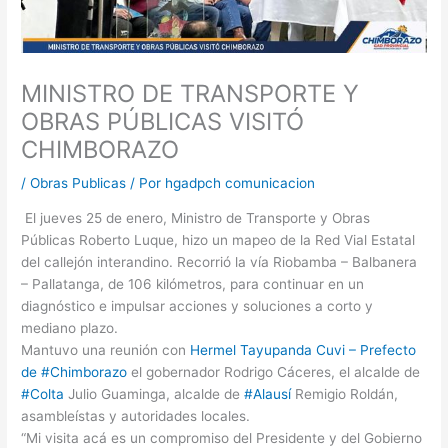
MINISTRO DE TRANSPORTE Y
OBRAS PÚBLICAS VISITÓ
CHIMBORAZO
/
Obras Publicas
/ Por
hgadpch comunicacion
El jueves 25 de enero, Ministro de Transporte y Obras
Públicas Roberto Luque, hizo un mapeo de la Red Vial Estatal
del callejón interandino. Recorrió la vía Riobamba – Balbanera
– Pallatanga, de 106 kilómetros, para continuar en un
diagnóstico e impulsar acciones y soluciones a corto y
mediano plazo.
Mantuvo una reunión con
Hermel Tayupanda Cuvi – Prefecto
de
#Chimborazo
el gobernador Rodrigo Cáceres, el alcalde de
#Colta
Julio Guaminga, alcalde de
#Alausí
Remigio Roldán,
asambleístas y autoridades locales.
“Mi visita acá es un compromiso del Presidente y del Gobierno