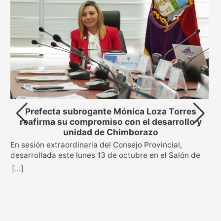
Prefecta subrogante Mónica Loza Torres
reafirma su compromiso con el desarrollo y
unidad de Chimborazo
En sesión extraordinaria del Consejo Provincial,
s
desarrollada este lunes 13 de octubre en el Salón de
Sesiones “Clemente Mancheno” de la Prefectura, se
[...]
oficializó la posesión de la Mgs. Mónica Loza Torres
como prefecta subrogante de la provincia de
Chimborazo. La decisión fue aprobada con 18 votos a
favor de los consejeros provinciales, en cumplimiento
de la sentencia emitida por el Tribunal Contencioso