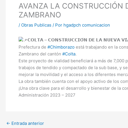
AVANZA LA CONSTRUCCIÓN D
ZAMBRANO
/
Obras Publicas
/ Por
hgadpch comunicacion
𝗖𝗢𝗟𝗧𝗔 – 𝗖𝗢𝗡𝗦𝗧𝗥𝗨𝗖𝗖𝗜𝗢́𝗡 𝗗𝗘 𝗟𝗔 𝗡𝗨𝗘𝗩
Prefectura de
#Chimborazo
está trabajando en la con
Zambrano del cantón
#Colta
.
Este proyecto de vialidad beneficiará a más de 7,000 p
trabajos de tendido y compactado de la sub base, y se
mejorar la movilidad y el acceso a los diferentes merc
La obra también cuenta con el apoyo activo de los co
¡Una obra clave para el desarrollo y bienestar de la c
Administración 2023 – 2027
←
Entrada anterior