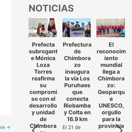
NOTICIAS
Prefecta
Prefectura
El
COLTA-
subrogant
de
reconocim
OLUMBE
e Mónica
Chimbora
iento
LLINLLIN
Loza
zo
mundial
:
Torres
inaugura
llega a
ERIFICAC
reafirma
la vía Los
Chimbora
IÓN Y
su
Puruhaes
zo:
OCIALIZ
compromi
que
Geoparqu
ACIÓN
so con el
conecta
e
SISTEMA
desarrollo
Riobamba
UNESCO,
E RIEGO
y unidad
y Colta en
orgullo
𝗢𝗟𝗧𝗔-
de
16.9 km
para la
𝗢𝗟𝗨𝗠𝗕𝗘
Chimbora
provincia
nte
→
El 21 de
𝗟𝗜𝗡𝗟𝗟𝗜𝗡
..]