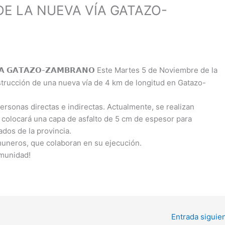
E LA NUEVA VÍA GATAZO-
 𝗩𝗜́𝗔 𝗚𝗔𝗧𝗔𝗭𝗢-𝗭𝗔𝗠𝗕𝗥𝗔𝗡𝗢 Este Martes 5 de Noviembre de la
IMPULSA
COLTA-
strucción de una nueva vía de 4 km de longitud en Gatazo-
MOS LA
VILLA LA
C
ERRADICA
UNIÓN:
-
ersonas directas e indirectas. Actualmente, se realizan
CIÓN DEL
TALLER
 colocará una capa de asfalto de 5 cm de espesor para
TRABAJO
DE
V
ados de la provincia.
INFANTIL
CAPACITA
muneros, que colaboran en su ejecución.
CIÓN
S
𝗥𝗜𝗢𝗕𝗔𝗠𝗕
omunidad!
FIGURA
𝗔:
PATERNA
𝗘𝗡𝗧𝗥𝗘𝗚𝗔
[...]
SALUD
D
𝗠𝗔𝗧𝗘𝗥𝗜𝗔𝗟
𝗘𝗦
𝗖𝗢𝗟𝗧𝗔-
𝗖
𝗟𝗨́𝗗𝗜𝗖𝗢𝗦 –
𝗩𝗜𝗟𝗟𝗔 𝗟𝗔
𝗖
Entrada siguie
𝗣𝗥𝗢𝗬𝗘𝗖𝗧
𝗨𝗡𝗜𝗢́𝗡:
-𝗟
[...]
[.